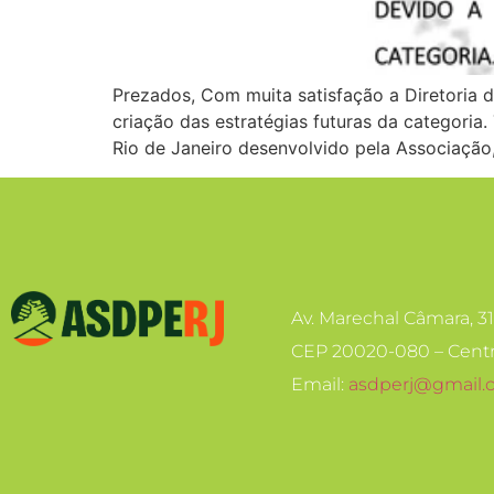
Prezados, Com muita satisfação a Diretoria 
criação das estratégias futuras da categori
Rio de Janeiro desenvolvido pela Associação
Av. Marechal Câmara, 3
CEP 20020-080 – Centr
Email:
asdperj@gmail.