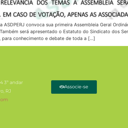
da ASDPERJ convoca sua primeira Assembleia Geral Ordinár
a. Também será apresentado o Estatuto do Sindicato dos Se
, para conhecimento e debate de toda a […]
14 3º andar
Associe-se
o, RJ
com