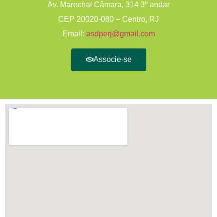
Av. Marechal Câmara, 314 3º andar
CEP 20020-080 – Centro, RJ
Email:
asdperj@gmail.com
Associe-se