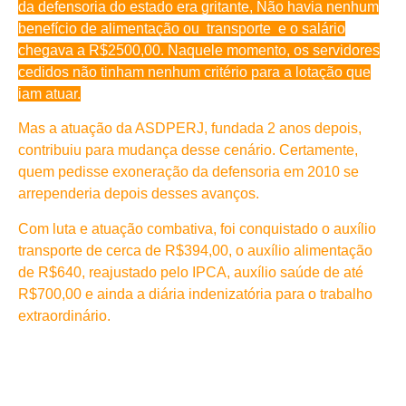
da defensoria do estado era gritante, Não havia nenhum
benefício de alimentação ou transporte e o salário
chegava a R$2500,00. Naquele momento, os servidores
cedidos não tinham nenhum critério para a lotação que
iam atuar.
Mas a atuação da ASDPERJ, fundada 2 anos depois,
contribuiu para mudança desse cenário. Certamente,
quem pedisse exoneração da defensoria em 2010 se
arrependeria depois desses avanços.
Com luta e atuação combativa, foi conquistado o auxílio
transporte de cerca de R$394,00, o auxílio alimentação
de R$640, reajustado pelo IPCA, auxílio saúde de até
R$700,00 e ainda a diária indenizatória para o trabalho
extraordinário.