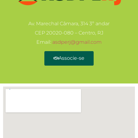
Av. Marechal Câmara, 314 3º andar
CEP 20020-080 – Centro, RJ
Email:
asdperj@gmail.com
Associe-se