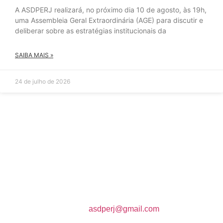
A ASDPERJ realizará, no próximo dia 10 de agosto, às 19h,
uma Assembleia Geral Extraordinária (AGE) para discutir e
deliberar sobre as estratégias institucionais da
SAIBA MAIS »
24 de julho de 2026
Av. Marechal Câmara, 314 3º andar
CEP 20020-080 – Centro, RJ
Email:
asdperj@gmail.com