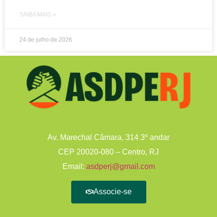
SAIBA MAIS »
24 de julho de 2026
Av. Marechal Câmara, 314 3º andar
CEP 20020-080 – Centro, RJ
Email:
asdperj@gmail.com
Associe-se