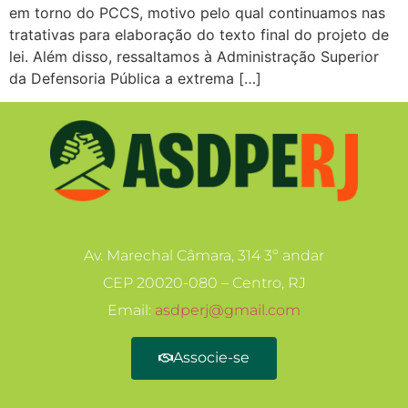
em torno do PCCS, motivo pelo qual continuamos nas
tratativas para elaboração do texto final do projeto de
lei. Além disso, ressaltamos à Administração Superior
da Defensoria Pública a extrema […]
Av. Marechal Câmara, 314 3º andar
CEP 20020-080 – Centro, RJ
Email:
asdperj@gmail.com
Associe-se