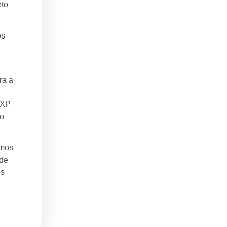
eto
os
ra a
 XP
ão
amos
 de
es