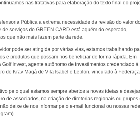
inuamos nas tratativas para elaboração do texto final do proj
efensoria Pública a extrema necessidade da revisão do valor d
rede de serviços do GREEN CARD está aquém do esperado,
s que não mais fazem parte da rede.
idor pode ser atingida por várias vias, estamos trabalhando pa
ços e produtos que possam nos beneficiar de forma rápida. Em
a Golf Invest, agente autônomo de investimentos credenciado à
tro de Krav Magá de Vila Isabel e Leblon, vinculado à Federaç
tivo pelo qual estamos sempre abertos a novas ideias e desej
ro de associados, na criação de diretorias regionais ou grupos
, não deixe de nos informar pelo e-mail funcional ou nossas red
egram)