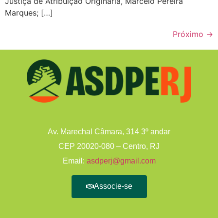
Justiça de Atribuição Originária, Marcelo Pereira
Marques; […]
Próximo
→
Av. Marechal Câmara, 314 3º andar
CEP 20020-080 – Centro, RJ
Email:
asdperj@gmail.com
Associe-se