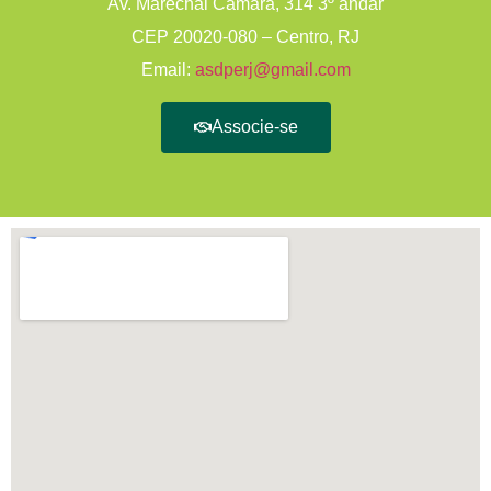
Av. Marechal Câmara, 314 3º andar
CEP 20020-080 – Centro, RJ
Email:
asdperj@gmail.com
Associe-se