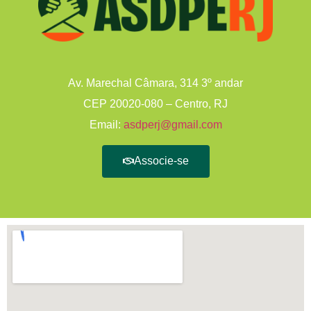
Av. Marechal Câmara, 314 3º andar
CEP 20020-080 – Centro, RJ
Email:
asdperj@gmail.com
Associe-se