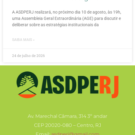
A ASDPERJ realizará, no próximo dia 10 de agosto, às 19h,
uma Assembleia Geral Extraordinária (AGE) para discutir e
deliberar sobre as estratégias institucionais da
SAIBA MAIS »
24 de julho de 2026
Av. Marechal Câmara, 314 3º andar
CEP 20020-080 – Centro, RJ
Email:
asdperj@gmail.com