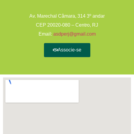
Av. Marechal Câmara, 314 3º andar
CEP 20020-080 – Centro, RJ
Email:
asdperj@gmail.com
Associe-se