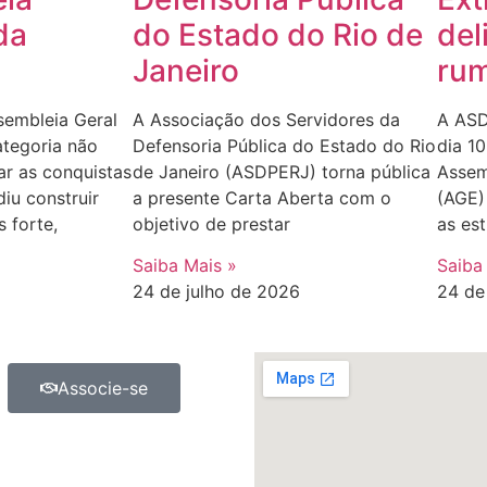
da
do Estado do Rio de
del
Janeiro
rum
sembleia Geral
A Associação dos Servidores da
A ASD
tegoria não
Defensoria Pública do Estado do Rio
dia 1
ar as conquistas
de Janeiro (ASDPERJ) torna pública
Assem
diu construir
a presente Carta Aberta com o
(AGE) 
 forte,
objetivo de prestar
as est
Saiba Mais »
Saiba
24 de julho de 2026
24 de
Associe-se