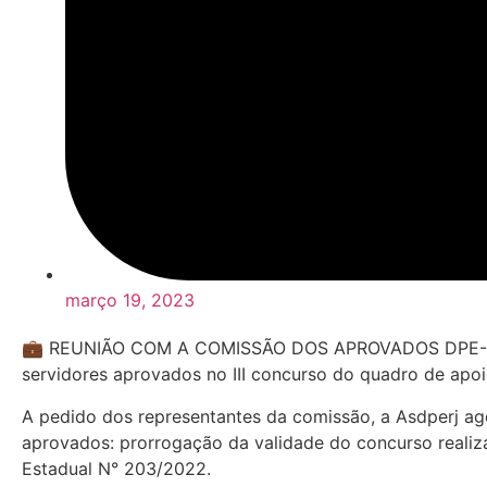
março 19, 2023
💼 REUNIÃO COM A COMISSÃO DOS APROVADOS DPE-RJ | 
servidores aprovados no III concurso do quadro de apoi
A pedido dos representantes da comissão, a Asdperj ag
aprovados: prorrogação da validade do concurso reali
Estadual N° 203/2022.