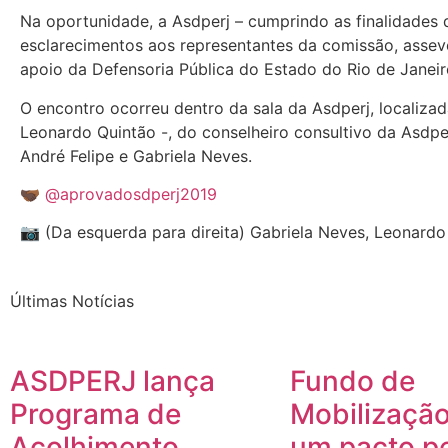
Na oportunidade, a Asdperj – cumprindo as finalidades di
esclarecimentos aos representantes da comissão, assev
apoio da Defensoria Pública do Estado do Rio de Janeir
O encontro ocorreu dentro da sala da Asdperj, localiza
Leonardo Quintão -, do conselheiro consultivo da Asdp
André Felipe e Gabriela Neves.
🫱🏿‍🫲🏾
@aprovadosdperj2019
📷 (Da esquerda para direita) Gabriela Neves, Leonardo
Últimas Notícias
ASDPERJ lança
Fundo de
Programa de
Mobilização
Acolhimento
um pacto p