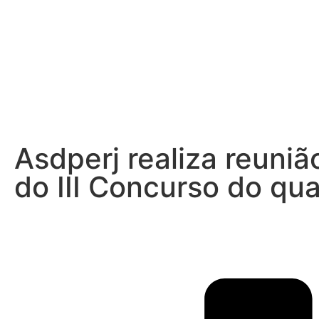
Asdperj realiza reun
do III Concurso do qu