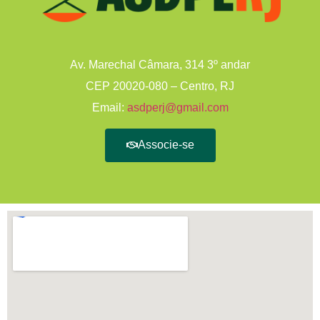
Av. Marechal Câmara, 314 3º andar
CEP 20020-080 – Centro, RJ
Email:
asdperj@gmail.com
Associe-se