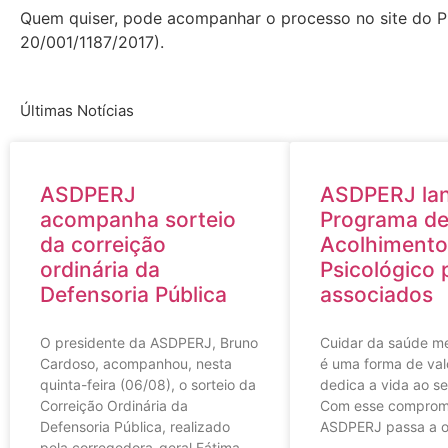
Quem quiser, pode acompanhar o processo no site do 
20/001/1187/2017).
Últimas Notícias
ASDPERJ
ASDPERJ la
acompanha sorteio
Programa d
da correição
Acolhimento
ordinária da
Psicológico 
Defensoria Pública
associados
O presidente da ASDPERJ, Bruno
Cuidar da saúde m
Cardoso, acompanhou, nesta
é uma forma de val
quinta-feira (06/08), o sorteio da
dedica a vida ao se
Correição Ordinária da
Com esse compromi
Defensoria Pública, realizado
ASDPERJ passa a o
pela corregedora-geral Fátima