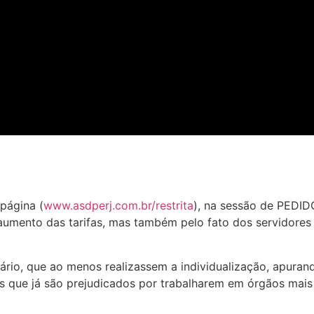
página (
www.asdperj.com.br/restrita
), na sessão de PED
o aumento das tarifas, mas também pelo fato dos servidor
tário, que ao menos realizassem a individualização, apuran
s que já são prejudicados por trabalharem em órgãos mais