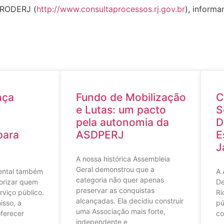
PRODERJ (
http://www.consultaprocessos.rj.gov.br
), inform
nça
Fundo de Mobilização
C
e
e Lutas: um pacto
S
pela autonomia da
D
para
ASDPERJ
E
J
A nossa histórica Assembleia
Geral demonstrou que a
ental também
A 
categoria não quer apenas
orizar quem
De
preservar as conquistas
rviço público.
Ri
alcançadas. Ela decidiu construir
sso, a
pú
uma Associação mais forte,
ferecer
co
independente e