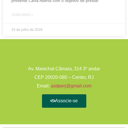
presente Carta Aberta com o objetivo de prestar
SAIBA MAIS »
24 de julho de 2026
Av. Marechal Câmara, 314 3º andar
CEP 20020-080 – Centro, RJ
Email:
asdperj@gmail.com
Associe-se