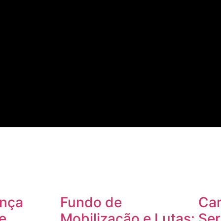
nça
Fundo de
Car
e
Mobilização e Lutas:
Ser