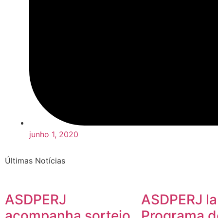
junho 1, 2020
Últimas Notícias
ASDPERJ
ASDPERJ la
acompanha sorteio
Programa d