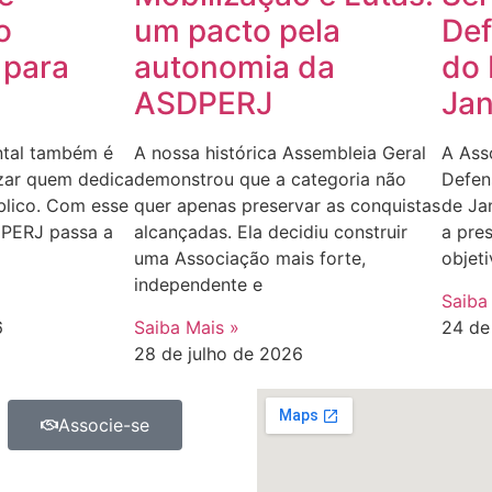
o
um pacto pela
Def
 para
autonomia da
do 
ASDPERJ
Jan
ntal também é
A nossa histórica Assembleia Geral
A Ass
zar quem dedica
demonstrou que a categoria não
Defen
blico. Com esse
quer apenas preservar as conquistas
de Ja
PERJ passa a
alcançadas. Ela decidiu construir
a pre
uma Associação mais forte,
objeti
independente e
Saiba
6
Saiba Mais »
24 de
28 de julho de 2026
Associe-se