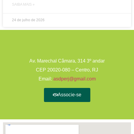
SAIBA MAIS »
24 de julho de 2026
Av. Marechal Câmara, 314 3º andar
CEP 20020-080 – Centro, RJ
Email:
asdperj@gmail.com
Associe-se