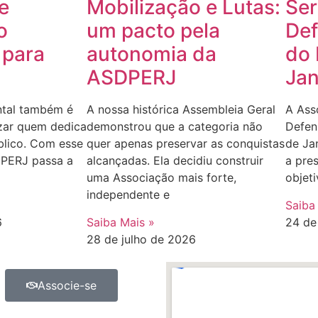
e
Mobilização e Lutas:
Ser
o
um pacto pela
Def
 para
autonomia da
do 
ASDPERJ
Jan
ntal também é
A nossa histórica Assembleia Geral
A Ass
zar quem dedica
demonstrou que a categoria não
Defen
blico. Com esse
quer apenas preservar as conquistas
de Ja
PERJ passa a
alcançadas. Ela decidiu construir
a pre
uma Associação mais forte,
objeti
independente e
Saiba
6
Saiba Mais »
24 de
28 de julho de 2026
Associe-se