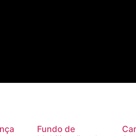
nça
Fundo de
Car