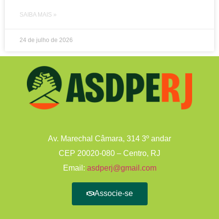
SAIBA MAIS »
24 de julho de 2026
Av. Marechal Câmara, 314 3º andar
CEP 20020-080 – Centro, RJ
Email:
asdperj@gmail.com
Associe-se