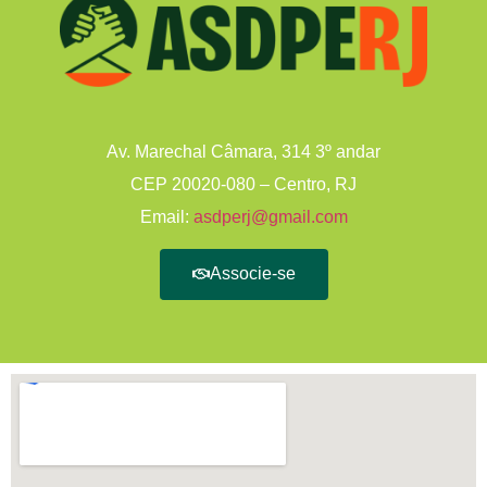
Av. Marechal Câmara, 314 3º andar
CEP 20020-080 – Centro, RJ
Email:
asdperj@gmail.com
Associe-se