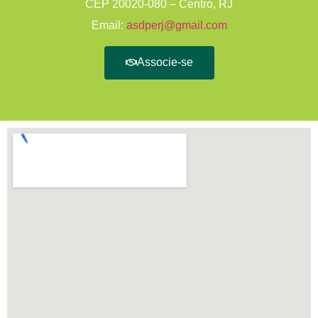
CEP 20020-080 – Centro, RJ
Email:
asdperj@gmail.com
Associe-se