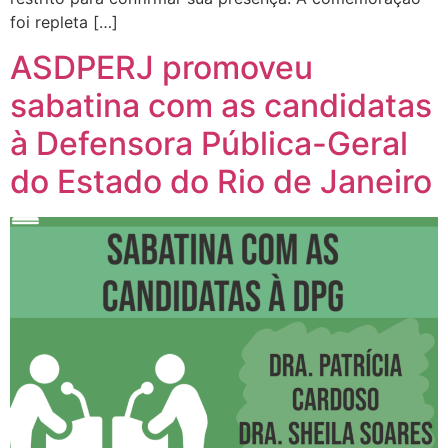
foi repleta […]
ASDPERJ promoveu
sabatina com as candidatas
à Defensora Pública-Geral
do Estado do Rio de Janeiro